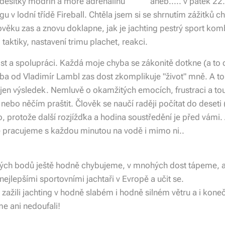
 desítky modřin a moře adrenalinu 😁☺️ aneb..... v pátek 22
gu v lodní třídě Fireball. Chtěla jsem si se shrnutím zážitků c
věku zas a znovu doklapne, jak je jachting pestrý sport kombi
 taktiky, nastavení trimu plachet, reakci.
st a spolupráci. Každá moje chyba se zákonitě dotkne (a to 
ba od Vladimír Lambl zas dost zkomplikuje "život" mně. A to
 jen výsledek. Nemluvě o okamžitých emocích, frustraci a to
nebo něčím praštit. Člověk se naučí raději počítat do deseti
, protože další rozjížďka a hodina soustředění je před vámi. 
é pracujeme s každou minutou na vodě i mimo ni..
ch bodů ještě hodně chybujeme, v mnohých dost tápeme, al
ejlepšími sportovními jachtaři v Evropě a učit se.
zažili jachting v hodně slabém i hodně silném větru a i kone
me ani nedoufali!