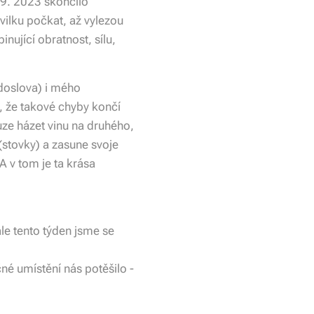
.9. 2023 skončilo
hvilku počkat, až vylezou
nující obratnost, sílu,
doslova) i mého
, že takové chyby končí
uze házet vinu na druhého,
 (stovky) a zasune svoje
A v tom je ta krása
e tento týden jsme se
čné umístění nás potěšilo -