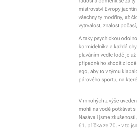
radost a odměnit se za ty
mistrovství Evropy jachtin
všechny ty modřiny, až člo
vytrvalost, znalost počasí,
A taky psychickou odolno
kormidelníka a každá chy
plaváním vedle lodě je už
případně ho shodit z lodě 
ego, aby to v týmu klapalo
párového sportu, na kter
V mnohých z výše uvedený
mohli na vodě potkávat s n
Nasávali jsme zkušenosti, 
61. příčka ze 70. - v to js