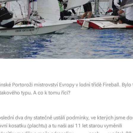
nské Portoroži mistrovství Evropy v lodní třídě Fireball. Bylo 
takového typu. A co k tomu říci?
slední dva dny statečně ustáli podmínky, ve kterých jsme dos
novní kosatku (plachtu) a tu naši asi 11 let starou vyměnili 😁