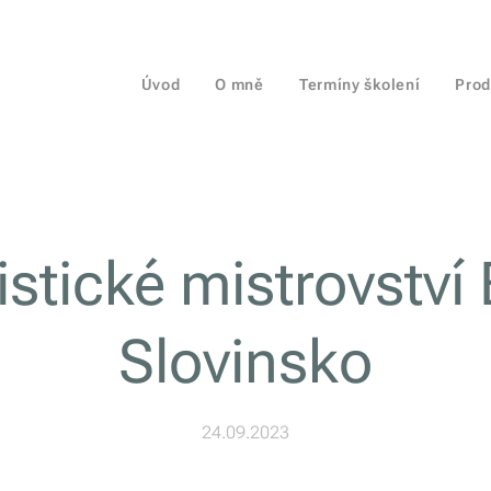
Úvod
O mně
Termíny školení
Prod
istické mistrovství
Slovinsko
24.09.2023