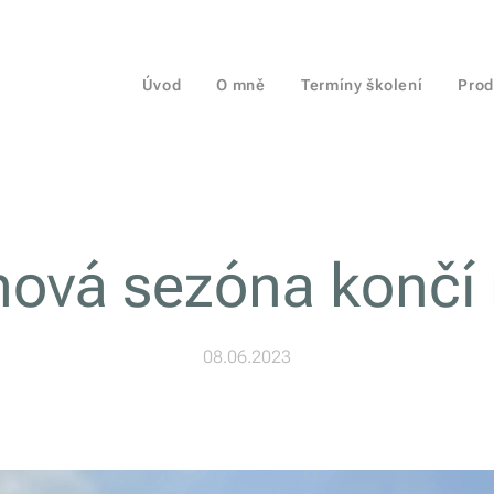
Úvod
O mně
Termíny školení
Prod
ová sezóna končí 
08.06.2023