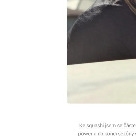
Ke squashi jsem se částeč
power a na konci sezóny 