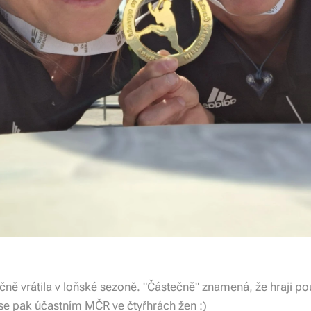
ně vrátila v loňské sezoně. "Částečně" znamená, že hraji po
se pak účastním MČR ve čtyřhrách žen :)