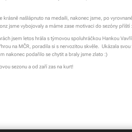
ze krásně našlápnuto na medaili, nakonec jsme, po vyrovnané
bronz jsme vybojovaly a máme zase motivaci do sezóny příští 
hrách jsem letos hrála s týmovou spoluhráčkou Hankou Vavří
yřhrou na MČR, poradila si s nervozitou skvěle. Ukázala svou
m nakonec podařilo se chytit a braly jsme zlato :)
vou sezonu a od zaří zas na kurt!