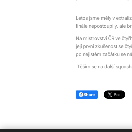
Letos jsme měly v extrali
finále nepostoupily, ale 
Na mistrovství ČR ve čtyř
její první zkušenost se čt
po nejistém začátku se ná
Těším se na další squasho
Share